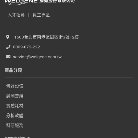
|
人才招募
員工專區
11503台北市南港區園區街3號12樓
0809-072-222
service@welgene.com.tw
產品分類
儀器設備
試劑套組
實驗耗材
分析軟體
科研服務