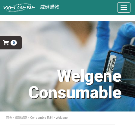
Togg
navig
0
Welgene
Consumable
首頁
>
儀器試劑
>
Consumble 耗材
> Welgene