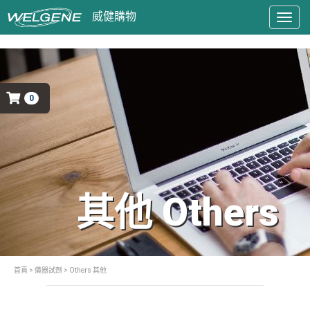
Togg
navig
0
其他 Others
首頁
>
儀器試劑
> Others 其他