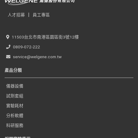
|
人才招募
員工專區
11503台北市南港區園區街3號12樓
0809-072-222
service@welgene.com.tw
產品分類
儀器設備
試劑套組
實驗耗材
分析軟體
科研服務