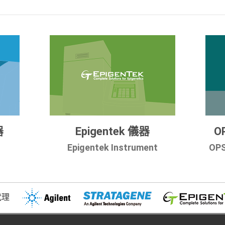
器
Epigentek 儀器
O
Epigentek Instrument
OPS
代理