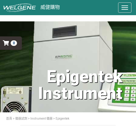
Togg
navig
0
Epigentek
Instrument
首頁
>
儀器試劑
>
Instrument 儀器
> Epigentek