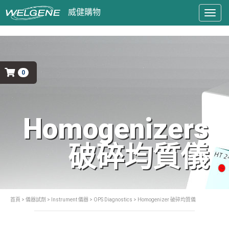
Togg
navig
0
Homogenizers
破碎均質儀
首頁
>
儀器試劑
>
Instrument 儀器
>
OPS Diagnostics
> Homogenizer 破碎均質儀