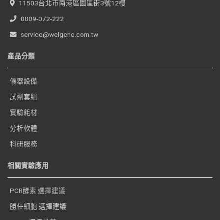
11503台北市南港區園區街3號12樓
0809-072-222
service@welgene.com.tw
產品分類
儀器設備
試劑套組
實驗耗材
分析軟體
科研服務
相關實驗應用
PCR酵素 選擇建議
勝任細胞 選擇建議