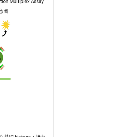
tion Multiplex Assay
示意圖