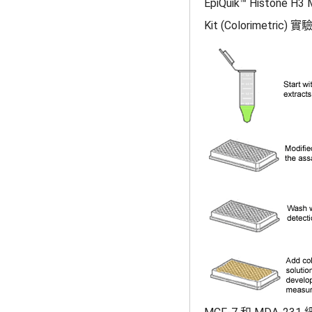
EpiQuik™ Histone H3 M
Kit (Colorimetric