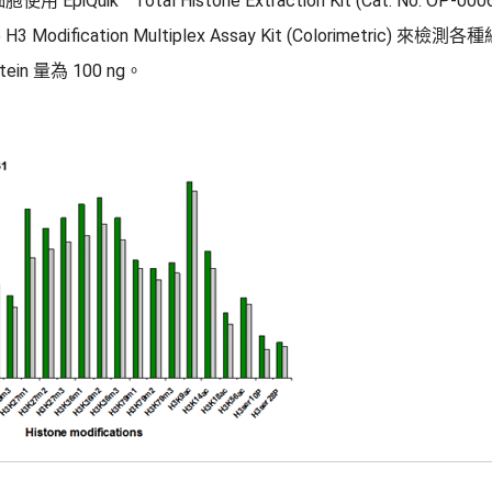
使用 EpiQuik™ Total Histone Extraction Kit (Cat. No. OP-
e H3 Modification Multiplex Assay Kit (Colorimetric)
otein 量為 100 ng。