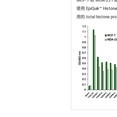
MCF-7 和 MDA-231 細胞
使用 EpiQuik™ Histon
用的 total histone pr