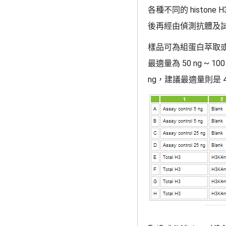
各種不同的 histo
後再經由偵測抗體及試
樣品可為組蛋白萃取或者純化
最適量為 50 ng ~ 1
ng，建議最適量則是 4 n