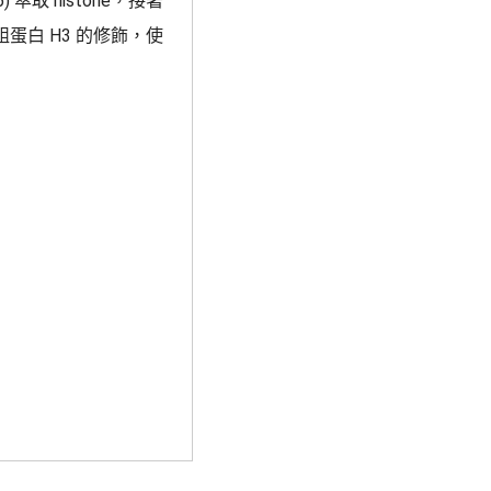
0006) 萃取 histone，接著
 來檢測各種組蛋白 H3 的修飾，使