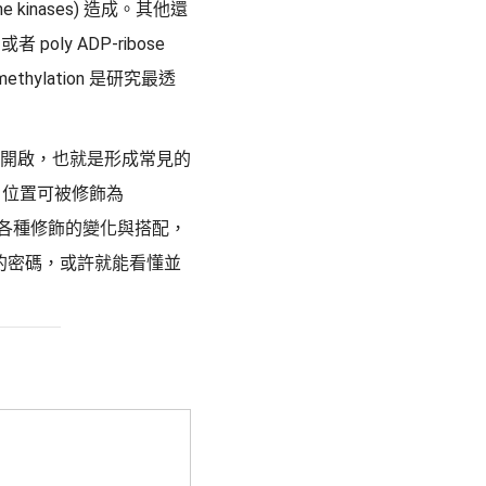
tone kinases) 造成。其他還
者 poly ADP-ribose
 methylation 是研究最透
造成染色質開啟，也就是形成常見的
sine 位置可被修飾為
錄改變，各種修飾的變化與搭配，
蛋白的密碼，或許就能看懂並