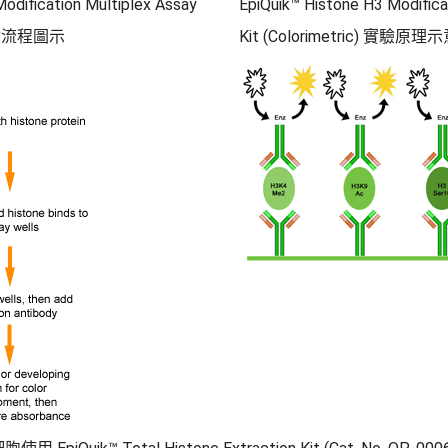
odification Multiplex Assay
EpiQuik™ Histone H3 Modifica
) 實驗流程圖示
Kit (Colorimetric) 實驗原理