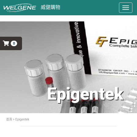
Togg
navig
0
Epigentek
首頁
> Epigentek