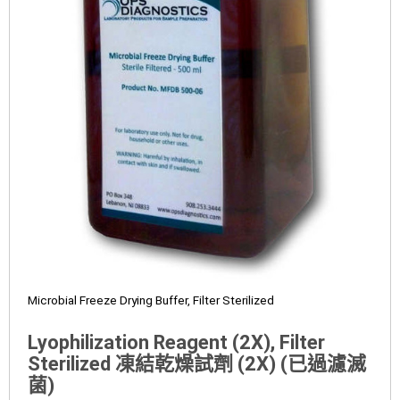
Microbial Freeze Drying Buffer, Filter Sterilized
Lyophilization Reagent (2X), Filter
Sterilized 凍結乾燥試劑 (2X) (已過濾滅
菌)