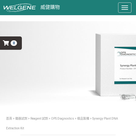
Togg
navig
0
首頁
>
儀器試劑
>
Reagent 試劑
>
OPS Diagnostics
>
樣品製備
> Synergy Plant DNA
Extraction Kit