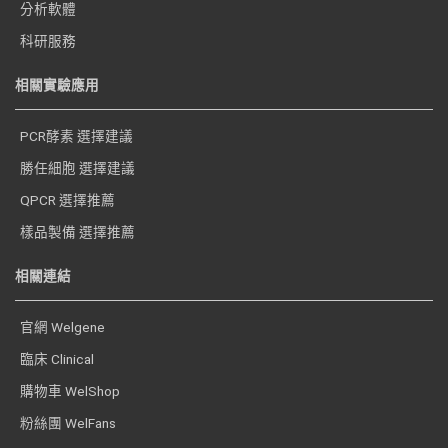
分析軟體
科研服務
相關實驗應用
PCR酵素 選擇建議
勝任細胞 選擇建議
QPCR 選擇推薦
樣品製備 選擇推薦
相關連結
官網 Welgene
臨床 Clinical
購物車 WelShop
粉絲團 WelFans