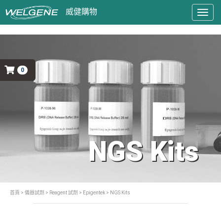
Togg
navig
0
NGS Kits
首頁
>
儀器試劑
>
Reagent 試劑
>
Epigentek
> NGS Kits