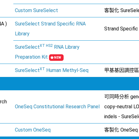
Custom SureSelect
客製化 SureSel
A )
SureSelect Strand Specific RNA
Strand Specif
Library
XT HS2
SureSelect
RNA Library
Preparation Kit
NEW
XT
SureSelect
Human Methyl-Seq
甲基基因調控區
可同時分析 geno
rch
OneSeq Constitutional Research Panel
copy-neutral
indels - SureS
Custom OneSeq
客製化 OneSeq -