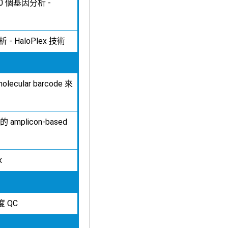
80 個基因分析 -
- HaloPlex 技術
olecular barcode 來
mplicon-based
x
度 QC