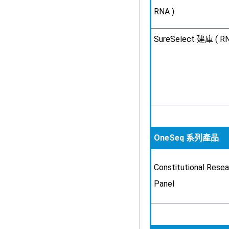
RNA )
SureSelect 建庫 ( RN
OneSeq 系列產品
Constitutional Resea
Panel