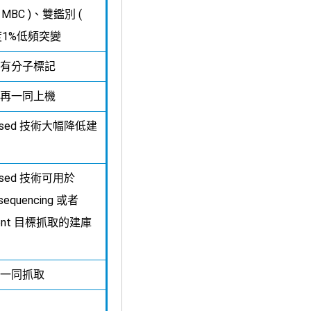
x MBC )、雙鑑別 (
實度1%低頻突變
有分子標記
再一同上機
-based 技術大幅降低建
-based 技術可用於
 sequencing 或者
chment 目標抓取的建庫
一同抓取