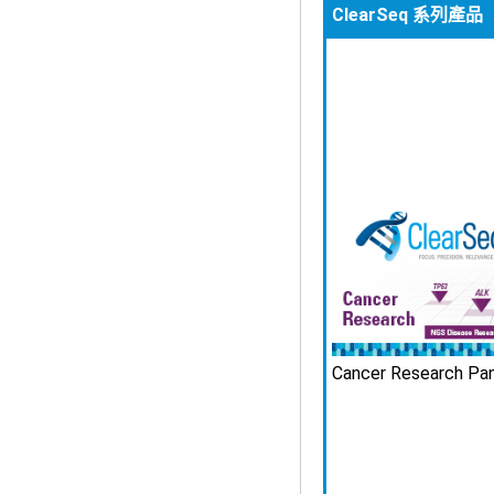
ClearSeq 系列產品
Cancer Research Pa