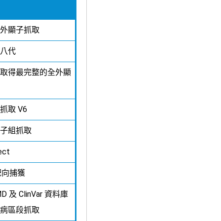
外顯子抓取
八代
取得最完整的全外顯
取 V6
子組抓取
ect
靶向捕獲
 及 ClinVar 資料庫
病區段抓取