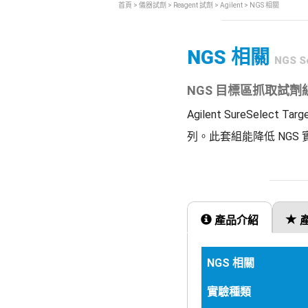
首頁
>
儀器試劑
>
Reagent 試劑
>
Agilent
> NGS 相關
NGS 相關
NGS So
NGS 目標區抓取試劑
Agilent SureSele
列。此套組能降低 NG
產品介紹
NGS 相關
實驗種類