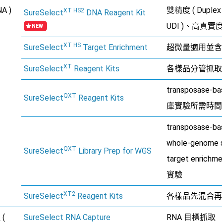
A )
雙精度 ( Duple
XT HS2
SureSelect
DNA Reagent Kit
UDI )、高真
NEW
XT HS
SureSelect
Target Enrichment
超微量適用並含
XT
SureSelect
Reagent Kits
各樣品分管抓取
transposase
QXT
SureSelect
Reagent Kits
庫實驗所需時間
transposase
whole-genome
QXT
SureSelect
Library Prep for WGS
target enri
實驗
XT2
SureSelect
Reagent Kits
各樣品先混合再
 (
SureSelect RNA Capture
RNA 目標抓取